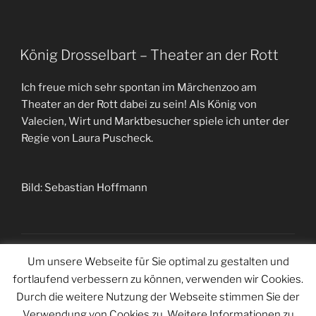
König Drosselbart – Theater an der Rott
Ich freue mich sehr spontan im Märchenzoo am
Theater an der Rott dabei zu sein! Als König von
Valecien, Wirt und Marktbesucher spiele ich unter der
Regie von Laura Puscheck.
Bild: Sebastian Hoffmann
Seitennummerierung
Um unsere Webseite für Sie optimal zu gestalten und
Näch
Seite
1
Seit
fortlaufend verbessern zu können, verwenden wir Cookies.
der
Durch die weitere Nutzung der Webseite stimmen Sie der
Beiträge
Verwendung von Cookies zu. Weitere Informationen zu