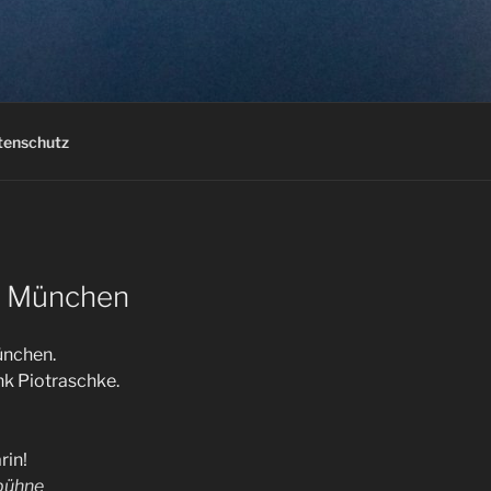
tenschutz
r München
München.
k Piotraschke.
rin!
bühne