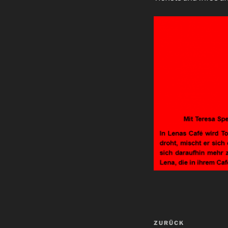
Beitragsnav
ZURÜCK
Vorheriger