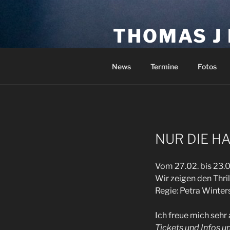
Zum
Inhalt
THOMAS J
springen
Schauspieler
News
Termine
Fotos
NUR DIE HA
Vom 27.02. bis 23.0
Wir zeigen den Thr
Regie: Petra Winters
Ich freue mich sehr
Tickets und Infos un