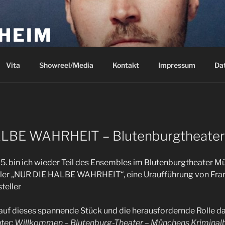
 HEIM
Vita
Showreel/Media
Kontakt
Impressum
Da
LBE WAHRHEIT – Blutenburgtheate
5. bin ich wieder Teil des Ensembles im Blutenburgtheater 
iller „NUR DIE HALBE WAHRHEIT“, eine Uraufführung von Fran
teller
 auf dieses spannende Stück und die herausfordernde Rolle da
ter:
Willkommen – Blutenburg-Theater – Münchens Kriminal